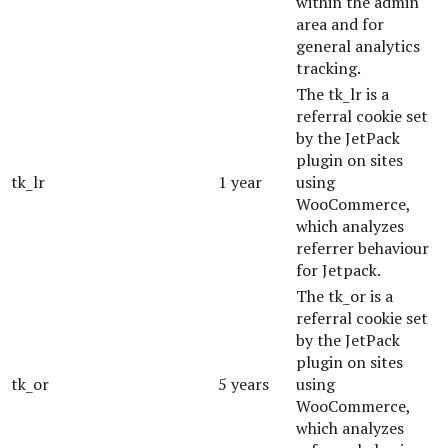
within the admin
area and for
general analytics
tracking.
The tk_lr is a
referral cookie set
by the JetPack
plugin on sites
tk_lr
1 year
using
WooCommerce,
which analyzes
referrer behaviour
for Jetpack.
The tk_or is a
referral cookie set
by the JetPack
plugin on sites
tk_or
5 years
using
WooCommerce,
which analyzes