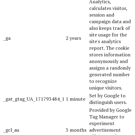
Analytics,
calculates visitor,
session and
campaign data and
also keeps track of
site usage for the
_ga
2 years
site's analytics
report. The cookie
stores information
anonymously and
assigns a randomly
generated number
to recognize
unique visitors.
Set by Google to
_gat_gtag_UA_171793484_1
1 minute
distinguish users.
Provided by Google
Tag Manager to
experiment
_gcl_au
3 months
advertisement