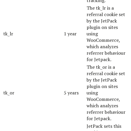
tracking.
The tk_lr is a
referral cookie set
by the JetPack
plugin on sites
tk_lr
1 year
using
WooCommerce,
which analyzes
referrer behaviour
for Jetpack.
The tk_or is a
referral cookie set
by the JetPack
plugin on sites
tk_or
5 years
using
WooCommerce,
which analyzes
referrer behaviour
for Jetpack.
JetPack sets this