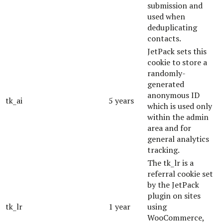
submission and
used when
deduplicating
contacts.
JetPack sets this
cookie to store a
randomly-
generated
anonymous ID
tk_ai
5 years
which is used only
within the admin
area and for
general analytics
tracking.
The tk_lr is a
referral cookie set
by the JetPack
plugin on sites
tk_lr
1 year
using
WooCommerce,