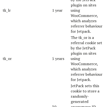
plugin on sites
tk_lr
1 year
using
WooCommerce,
which analyzes
referrer behaviour
for Jetpack.
The tk_or is a
referral cookie set
by the JetPack
plugin on sites
tk_or
5 years
using
WooCommerce,
which analyzes
referrer behaviour
for Jetpack.
JetPack sets this
cookie to store a
randomly-
generated
30
anonymous ID