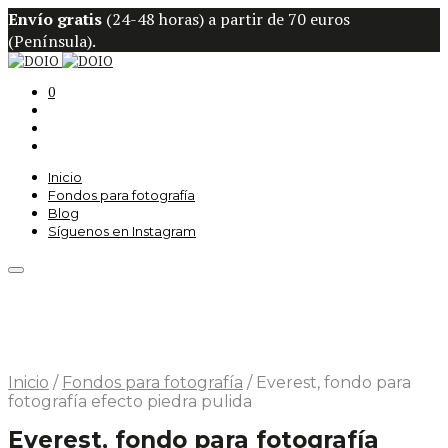
Envío gratis
(24-48 horas) a partir de 70 euros
(Península).
0
Inicio
Fondos para fotografía
Blog
Síguenos en Instagram
Inicio
/
Fondos para fotografía
/
Everest, fondo para
fotografía efecto piedra pulida
Everest, fondo para fotografía